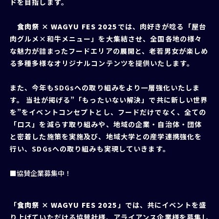
ドを目指します。
食肉祭 × WAGYU FES 2025
では、肉好きが唸る「屋台
肉グルメ×和牛メニュー」を⼤集結させ、全国各地の様々
な魅⼒が詰まったフードエリアの展開と、⽼若男⼥が楽しめ
る多種多様なオリジナルコンテンツを提供いたします。
また、今年もSDGsへの取り組みをより⼀層強化いたしま
す。 当社が掲げる”「もったいない解決」で共に新しい世界
を”をイベントコンセプトとし、フードだけでなく、全ての
「ロス」を減らす取り組みや、地域の企業・⾃治体・団体
と密着した施策を実施及び、地域大学との産学連携強化を
行い、SDGsへの取り組みも実現していきます。
■協賛企業募集中！
「
食肉祭 × WAGYU FES 2025
」では、共にイベントを盛
り上げていただける協賛社様、アライアンス企業様を募集し